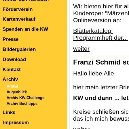
Wir bieten hier für 
Förderverein
Kinderoper "Märzenb
Kartenverkauf
Onlineversion an:
Spenden an die KW
Blätterkatalog:
Programmheft der...
Presse
weiter
Bildergalerien
Download
Franzi Schmid s
Kontakt
Hallo liebe Alle,
Archiv
hier mein letzter Br
Artikel
Augenblick
KW und dann ... letz
Archiv KW-Challenge
Archiv Buchtipps
Kreise schließen sic
Links
das ich mich bewusst
Impressum